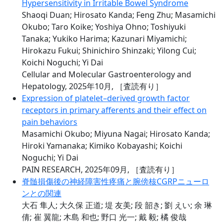
Hypersensitivity in Irritable Bowel Syndrome
Shaoqi Duan; Hirosato Kanda; Feng Zhu; Masamichi
Okubo; Taro Koike; Yoshiya Ohno; Toshiyuki
Tanaka; Yukiko Harima; Kazunari Miyamichi;
Hirokazu Fukui; Shinichiro Shinzaki; Yilong Cui;
Koichi Noguchi; Yi Dai
Cellular and Molecular Gastroenterology and
Hepatology, 2025年10月,
［査読有り］
Expression of platelet–derived growth factor
receptors in primary afferents and their effect on
pain behaviors
Masamichi Okubo; Miyuna Nagai; Hirosato Kanda;
Hiroki Yamanaka; Kimiko Kobayashi; Koichi
Noguchi; Yi Dai
PAIN RESEARCH, 2025年09月,
［査読有り］
脊髄損傷後の神経障害性疼痛と腕傍核CGRPニューロ
ンとの関連
大石 隼人; 大久保 正道; 堤 友美; 段 韶き; 劉 えい; 余 琳
倩; 崔 翼龍; 木島 和也; 野口 光一; 戴 毅; 橘 俊哉