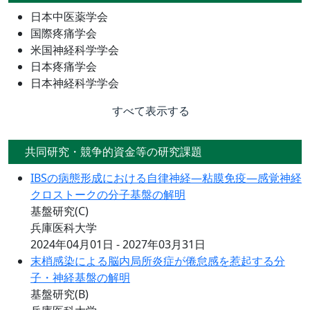
日本中医薬学会
国際疼痛学会
米国神経科学学会
日本疼痛学会
日本神経科学学会
すべて表示する
共同研究・競争的資金等の研究課題
IBSの病態形成における自律神経―粘膜免疫―感覚神経
クロストークの分子基盤の解明
基盤研究(C)
兵庫医科大学
2024年04月01日 - 2027年03月31日
末梢感染による脳内局所炎症が倦怠感を惹起する分
子・神経基盤の解明
基盤研究(B)