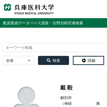
English
教員業績データベース
講座・分野別研究者検索
検索
全体
検索
詳細
戴 毅
解剖学
（神経
教