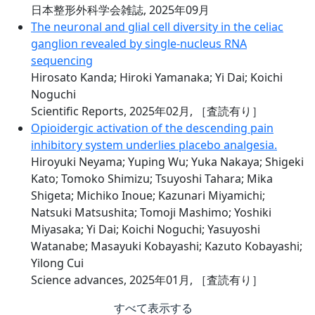
日本整形外科学会雑誌, 2025年09月
The neuronal and glial cell diversity in the celiac
ganglion revealed by single-nucleus RNA
sequencing
Hirosato Kanda; Hiroki Yamanaka; Yi Dai; Koichi
Noguchi
Scientific Reports, 2025年02月,
［査読有り］
Opioidergic activation of the descending pain
inhibitory system underlies placebo analgesia.
Hiroyuki Neyama; Yuping Wu; Yuka Nakaya; Shigeki
Kato; Tomoko Shimizu; Tsuyoshi Tahara; Mika
Shigeta; Michiko Inoue; Kazunari Miyamichi;
Natsuki Matsushita; Tomoji Mashimo; Yoshiki
Miyasaka; Yi Dai; Koichi Noguchi; Yasuyoshi
Watanabe; Masayuki Kobayashi; Kazuto Kobayashi;
Yilong Cui
Science advances, 2025年01月,
［査読有り］
すべて表示する