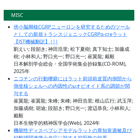
MISC
傍小脳脚核CGRPニューロンを研究するためのツール
としての新規トランスジェニックCGRPα-creラット
【JST機械翻訳】|||
劉えい; 段韶き; 神田浩里; 松下夏樹; 真下知士; 加藤成
樹; 小林和人; 野口光一; 野口光一; 崔翼龍; 戴毅
日本解剖学会総会・全国学術集会抄録集(CD-ROM),
2025年
ニコチンの行動嗜癖にはラット前頭前皮質内側部から
側坐核シェルへの内因性のμオピオイド系の調節が関
与する
崔翼龍; 崔翼龍; 朱峰; 朱峰; 神田浩里; 根山広行; 武玉萍;
加藤成樹; 胡迪; 段韶き; 野口光一; 渡辺恭良; 小林和人;
戴毅
日本生物学的精神医学会(Web), 2024年
機能性ディスペプシアモデルラットの胃知覚過敏及び
好酸球関連微小炎症に対する抑肝散の効果