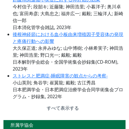
今村信子; 段韶キ; 近藤隆; 神田浩里; 小暮洋子; 奥川卓
也; 富田寿彦; 大島忠之; 福井広一; 戴毅; 三輪洋人; 新崎
信一郎
日本消化管学会雑誌, 2023年
後根神経節における血小板由来増殖因子受容体の発現
と疼痛行動への影響
大久保正道; 永井みゆな; 山中博樹; 小林希実子; 神田浩
里; 神田浩里; 野口光一; 戴毅; 戴毅
日本解剖学会総会・全国学術集会抄録集(CD-ROM),
2023年
ストレスと肥満症-睡眠障害の観点からの考察-
小山英則; 角谷学; 崔翼龍; 戴毅; 古江秀昌
日本肥満学会・日本肥満症治療学会合同学術集会プロ
グラム・抄録集, 2022年
すべて表示する
所属学協会