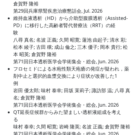
倉賀野 隆裕
第29回兵庫県腎疾患治療懇話会, Jul. 2026
維持血液透析（HD）から介助型腹膜透析（Assisted-
PD）に移行した高齢者腎代替療法（RRT）の経
験
八尋 真名; 名波 正義; 久間 昭寛; 蓮池 由起子; 清水 彩;
松本 綾子; 古田 穣; 成山 倫之; 三木 優子; 岡本 貴行; 松
本 昭英; 倉賀野 隆裕
第71回日本透析医学会学術集会・総会, Jun. 2026
フロセミドによる水疱性類天疱瘡の発症が疑われ，薬
剤中止と選択的血漿交換により症状が改善した1
例
岩田 優太郎; 味村 泰幸; 田坂 茉莉子; 諏訪部 温; 八尋 真
名; 倉賀野 隆裕
第71回日本透析医学会学術集会・総会, Jun. 2026
QT延長症候群からみた望ましい透析液組成を考え
る
味村 泰幸; 久間 昭寛; 岩崎 隆英; 名波 正義; 倉賀野 隆裕
第71回日本透析医学会学術集会・総会, Jun. 2026