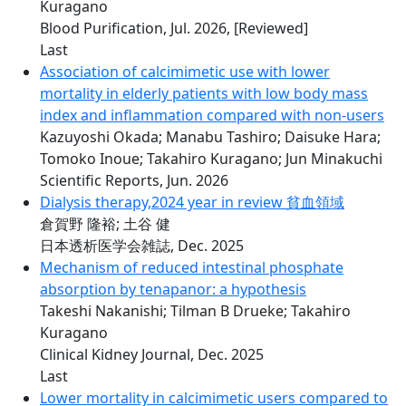
Kuragano
Blood Purification, Jul. 2026,
[Reviewed]
Last
Association of calcimimetic use with lower
mortality in elderly patients with low body mass
index and inflammation compared with non-users
Kazuyoshi Okada; Manabu Tashiro; Daisuke Hara;
Tomoko Inoue; Takahiro Kuragano; Jun Minakuchi
Scientific Reports, Jun. 2026
Dialysis therapy,2024 year in review 貧血領域
倉賀野 隆裕; 土谷 健
日本透析医学会雑誌, Dec. 2025
Mechanism of reduced intestinal phosphate
absorption by tenapanor: a hypothesis
Takeshi Nakanishi; Tilman B Drueke; Takahiro
Kuragano
Clinical Kidney Journal, Dec. 2025
Last
Lower mortality in calcimimetic users compared to