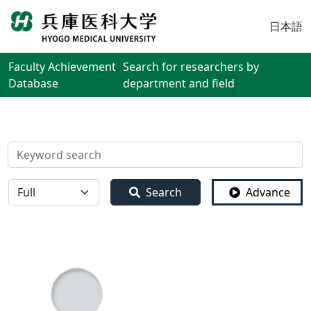
日本語
Faculty Achievement
Search for researchers by
Database
department and field
検索
全体
Search
Advance