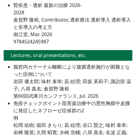
腎疾患・透析 最新の治療 2026-
2028
倉賀野 隆裕, Contributor, 透析療法 透析導入 透析導入
と非導入の考え方
南江堂, Mar. 2026
9784524245987
Lectures, oral presentations, etc.
腹腔内カテーテル離断により腹膜透析施行が困難とな
った症例について
岩田 優太郎; 味村 泰幸; 凪 絵理; 田坂 茉莉子; 諏訪部 温
子; 八尋 真名; 倉賀野 隆裕
第60回武庫川カンファランス, Jul. 2026
免疫チェックポイント阻害薬治療中の悪性胸膜中皮腫
に発症したネフローゼ症候群の2
例
松岡 佑樹; 箱田 きらり; 凪 絵理; 谷口 賢之; 味村 泰幸;
岩﨑 隆英; 久間 昭寛; 水崎 浩輔; 八尋 真名; 名波 正義;