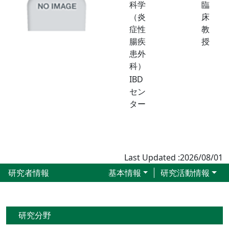
科学
臨
（炎
床
症性
教
腸疾
授
患外
科）
IBD
セン
ター
Last Updated :2026/08/01
研究者情報
基本情報
研究活動情報
研究分野