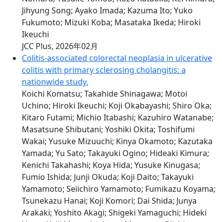
Jihyung Song; Ayako Imada; Kazuma Ito; Yuko
Fukumoto; Mizuki Koba; Masataka Ikeda; Hiroki
Ikeuchi
JCC Plus, 2026年02月
Colitis-associated colorectal neoplasia in ulcerative
colitis with primary sclerosing cholangitis: a
nationwide study.
Koichi Komatsu; Takahide Shinagawa; Motoi
Uchino; Hiroki Ikeuchi; Koji Okabayashi; Shiro Oka;
Kitaro Futami; Michio Itabashi; Kazuhiro Watanabe;
Masatsune Shibutani; Yoshiki Okita; Toshifumi
Wakai; Yusuke Mizuuchi; Kinya Okamoto; Kazutaka
Yamada; Yu Sato; Takayuki Ogino; Hideaki Kimura;
Kenichi Takahashi; Koya Hida; Yusuke Kinugasa;
Fumio Ishida; Junji Okuda; Koji Daito; Takayuki
Yamamoto; Seiichiro Yamamoto; Fumikazu Koyama;
Tsunekazu Hanai; Koji Komori; Dai Shida; Junya
Arakaki; Yoshito Akagi; Shigeki Yamaguchi; Hideki