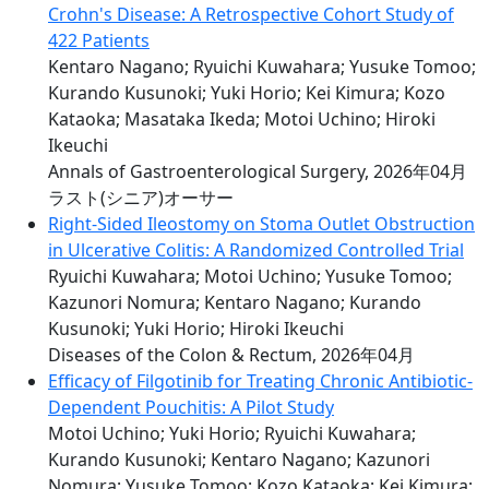
Crohn's Disease: A Retrospective Cohort Study of
422 Patients
Kentaro Nagano; Ryuichi Kuwahara; Yusuke Tomoo;
Kurando Kusunoki; Yuki Horio; Kei Kimura; Kozo
Kataoka; Masataka Ikeda; Motoi Uchino; Hiroki
Ikeuchi
Annals of Gastroenterological Surgery, 2026年04月
ラスト(シニア)オーサー
Right-Sided Ileostomy on Stoma Outlet Obstruction
in Ulcerative Colitis: A Randomized Controlled Trial
Ryuichi Kuwahara; Motoi Uchino; Yusuke Tomoo;
Kazunori Nomura; Kentaro Nagano; Kurando
Kusunoki; Yuki Horio; Hiroki Ikeuchi
Diseases of the Colon & Rectum, 2026年04月
Efficacy of Filgotinib for Treating Chronic Antibiotic‐
Dependent Pouchitis: A Pilot Study
Motoi Uchino; Yuki Horio; Ryuichi Kuwahara;
Kurando Kusunoki; Kentaro Nagano; Kazunori
Nomura; Yusuke Tomoo; Kozo Kataoka; Kei Kimura;