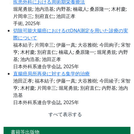
疾患外科における周術期栄養療法
堀尾勇規; 池内浩基; 内野基; 楠蔵人; 桑原隆一; 木村慶;
片岡幸三; 別府直仁; 池田正孝
手術, 2025年
切除可能大腸癌におけるctDNA測定を用いた診療の実
際について
福本結子; 片岡幸三; 伊藤一真; 大谷雅樹; 今田絢子; 宋智
亨; 木村慶; 別府直仁; 楠蔵人; 桑原隆一; 堀尾勇規; 内野
基; 池内浩基; 池田正孝
日本外科系連合学会誌, 2025年
直腸癌局所再発に対する集学的治療
池田正孝; 福本結子; 伊藤一真; 大谷雅樹; 今田綾子; 宋智
亨; 木村慶; 片岡幸三; 堀尾勇規; 別府直仁; 内野基; 池内
浩基
日本外科系連合学会誌, 2025年
すべて表示する
書籍等出版物