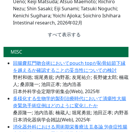
Ueno; Keiji Matsuda; Atsuo Maemoto; Riichiro
Nezu; Shin Sasaki; Eiji Sunami; Tatsuki Noguchi;
Kenichi Sugihara; Yoichi Ajioka; Soichiro Ishihara
Intestinal research, 2026年02月
すべて表示する
MISC
回腸嚢肛門吻合術においてpouch topが恥骨結節下縁
を越えるか確認することの妥当性についての検討
野村和徳; 堀尾勇規; 内野基; 友尾祐介; 長野健太郎; 楠蔵
人; 桑原隆一; 池田正孝; 池内浩基
日本外科学会定期学術集会(Web), 2025年
多様化する生物学的製剤治療時代において潰瘍性大腸
炎緊急手術症例はどのように変化したか
桑原隆一; 池内浩基; 楠蔵人; 堀尾勇規; 池田正孝; 内野基
日本消化器病学会雑誌(Web), 2025年
消化器外科における周術期栄養療法 II.各論 9)炎症性腸