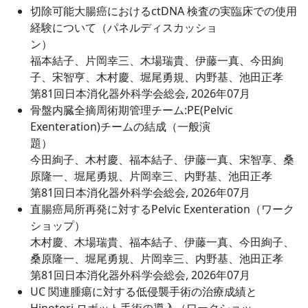
切除可能大腸癌におけるctDNA 検査の実臨床での使用
経験について（パネルディスカッショ
ン）
福本結子、片岡幸三、木場瑞貴、伊藤一真、今田絢
子、宋智亨、木村慶、堀尾勇規、内野基、池田正孝
第81回日本消化器外科学会総会, 2026年07月
骨盤内臓全摘周術期管理チーム:PE(Pelvic
Exenteration)チームの結成（一般演
題）
今田絢子、木村慶、福本結子、伊藤一真、宋智享、桑
原隆一、堀尾勇規、片岡幸三、内野基、池田正孝
第81回日本消化器外科学会総会, 2026年07月
直腸癌局所再発に対するPelvic Exenteration（ワーク
ショップ）
木村慶、木場瑞貴、福本結子、伊藤一真、今田絢子、
桑原隆一、堀尾勇規、片岡幸三、内野基、池田正孝
第81回日本消化器外科学会総会, 2026年07月
UC 関連腫瘍に対する低侵襲手術の治療成績と