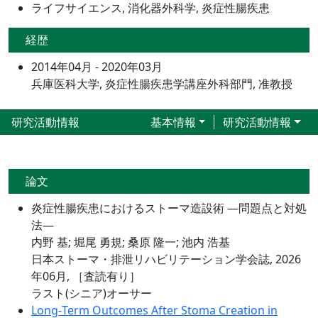
ライフサイエンス, 消化器外科学, 炎症性腸疾患
経歴
2014年04月 - 2020年03月
兵庫医科大学, 炎症性腸疾患学講座外科部門, 准教授
研究活動情報
基本情報
研究活動情報
論文
炎症性腸疾患におけるストーマ造設術 ―問題点と対処
法―
内野 基; 堀尾 勇規; 桑原 隆一; 池内 浩基
日本ストーマ・排泄リハビリテーション学会誌, 2026
年06月,
［査読有り］
ラスト(シニア)オーサー
Long‐Term Outcomes After Stoma Creation in