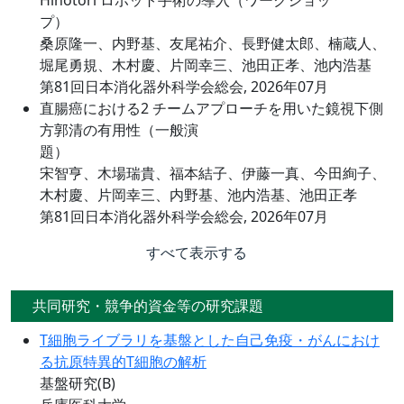
Hinotori ロボット手術の導入（ワークショッ
プ）
桑原隆一、内野基、友尾祐介、長野健太郎、楠蔵人、
堀尾勇規、木村慶、片岡幸三、池田正孝、池内浩基
第81回日本消化器外科学会総会, 2026年07月
直腸癌における2 チームアプローチを用いた鏡視下側
方郭清の有用性（一般演
題）
宋智亨、木場瑞貴、福本結子、伊藤一真、今田絢子、
木村慶、片岡幸三、内野基、池内浩基、池田正孝
第81回日本消化器外科学会総会, 2026年07月
すべて表示する
共同研究・競争的資金等の研究課題
T細胞ライブラリを基盤とした自己免疫・がんにおけ
る抗原特異的T細胞の解析
基盤研究(B)