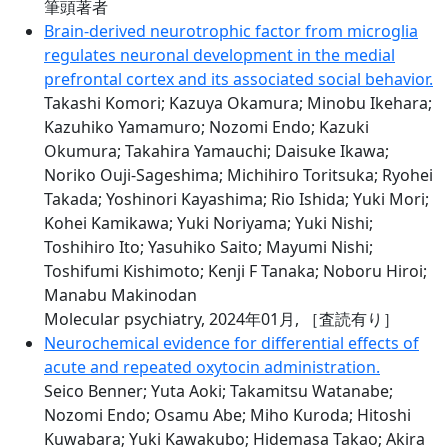
筆頭著者
Brain-derived neurotrophic factor from microglia
regulates neuronal development in the medial
prefrontal cortex and its associated social behavior.
Takashi Komori; Kazuya Okamura; Minobu Ikehara;
Kazuhiko Yamamuro; Nozomi Endo; Kazuki
Okumura; Takahira Yamauchi; Daisuke Ikawa;
Noriko Ouji-Sageshima; Michihiro Toritsuka; Ryohei
Takada; Yoshinori Kayashima; Rio Ishida; Yuki Mori;
Kohei Kamikawa; Yuki Noriyama; Yuki Nishi;
Toshihiro Ito; Yasuhiko Saito; Mayumi Nishi;
Toshifumi Kishimoto; Kenji F Tanaka; Noboru Hiroi;
Manabu Makinodan
Molecular psychiatry, 2024年01月,
［査読有り］
Neurochemical evidence for differential effects of
acute and repeated oxytocin administration.
Seico Benner; Yuta Aoki; Takamitsu Watanabe;
Nozomi Endo; Osamu Abe; Miho Kuroda; Hitoshi
Kuwabara; Yuki Kawakubo; Hidemasa Takao; Akira