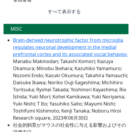
すべて表示する
MISC
Brain-derived neurotrophic factor from microglia
regulates neuronal development in the medial
prefrontal cortex and its associated social behavior.
Manabu Makinodan; Takashi Komori; Kazuya
Okamura; Minobu Ikehara; Kazuhiko Yamamuro;
Nozomi Endo; Kazuki Okumura; Takahira Yamauchi;
Daisuke Ikawa; Noriko Ouji-Sageshima; Michihiro
Toritsuka; Ryohei Takada; Yoshinori Kayashima; Rio
Ishida; Yuki Mori; Kohei Kamikawa; Yuki Noriyama;
Yuki Nishi; T Ito; Yasuhiko Saito; Mayumi Nishi;
Toshifumi Kishimoto; Kenji Tanaka; Noboru Hiroi
Research square, 2023年06月30日
社会的飼育がマウスの社会性に与える影響およびその