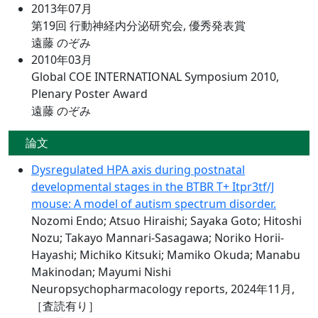
2013年07月
第19回 行動神経内分泌研究会, 優秀発表賞
遠藤 のぞみ
2010年03月
Global COE INTERNATIONAL Symposium 2010,
Plenary Poster Award
遠藤 のぞみ
論文
Dysregulated HPA axis during postnatal
developmental stages in the BTBR T+ Itpr3tf/J
mouse: A model of autism spectrum disorder.
Nozomi Endo; Atsuo Hiraishi; Sayaka Goto; Hitoshi
Nozu; Takayo Mannari-Sasagawa; Noriko Horii-
Hayashi; Michiko Kitsuki; Mamiko Okuda; Manabu
Makinodan; Mayumi Nishi
Neuropsychopharmacology reports, 2024年11月,
［査読有り］