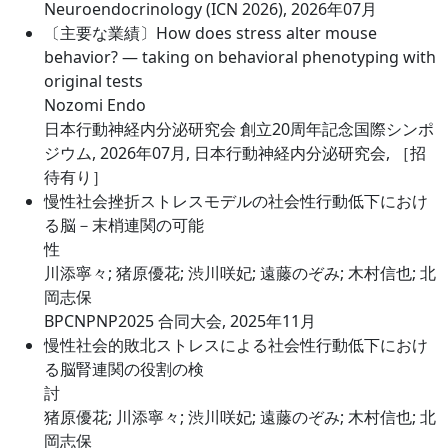
Neuroendocrinology (ICN 2026), 2026年07月
〔主要な業績〕How does stress alter mouse
behavior? — taking on behavioral phenotyping with
original tests
Nozomi Endo
日本行動神経内分泌研究会 創立20周年記念国際シンポ
ジウム, 2026年07月, 日本行動神経内分泌研究会,
［招
待有り］
慢性社会挫折ストレスモデルの社会性行動低下におけ
る脳－末梢連関の可能
性
川添寧々; 猪原優花; 渋川咲妃; 遠藤のぞみ; 木村信也; 北
岡志保
BPCNPNP2025 合同大会, 2025年11月
慢性社会的敗北ストレスによる社会性行動低下におけ
る脳腎連関の役割の検
討
猪原優花; 川添寧々; 渋川咲妃; 遠藤のぞみ; 木村信也; 北
岡志保