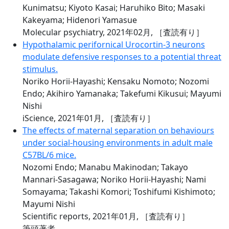
Kunimatsu; Kiyoto Kasai; Haruhiko Bito; Masaki
Kakeyama; Hidenori Yamasue
Molecular psychiatry, 2021年02月,
［査読有り］
Hypothalamic perifornical Urocortin-3 neurons
modulate defensive responses to a potential threat
stimulus.
Noriko Horii-Hayashi; Kensaku Nomoto; Nozomi
Endo; Akihiro Yamanaka; Takefumi Kikusui; Mayumi
Nishi
iScience, 2021年01月,
［査読有り］
The effects of maternal separation on behaviours
under social-housing environments in adult male
C57BL/6 mice.
Nozomi Endo; Manabu Makinodan; Takayo
Mannari-Sasagawa; Noriko Horii-Hayashi; Nami
Somayama; Takashi Komori; Toshifumi Kishimoto;
Mayumi Nishi
Scientific reports, 2021年01月,
［査読有り］
筆頭著者