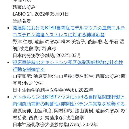
評価方法
遠藤のぞみ
LABIO 21, 2022年05月01日
筆頭著者
発達期におけるBTBR自閉症モデルマウスの血漿コルチ
コステロン濃度とストレスに対する神経応答
野津 仁志; 遠藤 のぞみ; 橘木 美智子; 後藤 彩花; 平石 温
朗; 牧之段 学; 西 真弓
日本内分泌学会雑誌, 2022年03月
視床室傍核のオキシトシン受容体発現細胞群は社会性
行動を制御する
山室和彦; 池原実伸; 法山勇樹; 奥村和生; 遠藤のぞみ; 西
真弓; 牧之段学
日本生物学的精神医学会(Web), 2022年
メトホルミンはBTBRマウスにおける自閉症関連行動と
内側前頭前野の興奮性/抑制性バランス異常を改善する
池原実伸; 山室和彦; 岡村和哉; 法山勇樹; 遠藤のぞみ; 杉
村岳俊; 西真弓; 齋藤康彦; 牧之段学
日本神経化学会大会抄録集(Web), 2022年