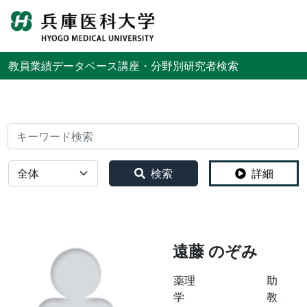
English
教員業績データベース
講座・分野別研究者検索
検索
全体
検索
詳細
遠藤 のぞみ
薬理
助
学
教